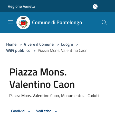
Salta al contenuto principale
Regione Veneto
Comune di Pontelongo
Home
>
Vivere il Comune
>
Luoghi
>
WiFi pubblico
>
Piazza Mons. Valentino Caon
Piazza Mons.
Valentino Caon
Piazza Mons. Valentino Caon, Monumento ai Caduti
Condividi
Vedi azioni