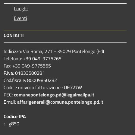
Luoghi
Eventi
CONTATTI
Indirizzo: Via Roma, 271 - 35029 Pontelongo (Pd)
Telefono: +39 049-9775265
Fax: +39 049-9775565
P.Iva: 01833500281
Cod.fiscale: 80009850282
Codice univoco fatturazione : UFGV7W
PEC:
comunepontelongo.pd@legalmailpa.it
Email:
affarigenerali@comune.pontelongo.pd.it
Codice IPA
c_g850