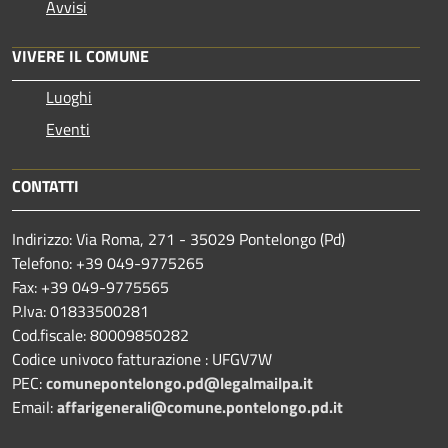
Avvisi
VIVERE IL COMUNE
Luoghi
Eventi
CONTATTI
Indirizzo: Via Roma, 271 - 35029 Pontelongo (Pd)
Telefono: +39 049-9775265
Fax: +39 049-9775565
P.Iva: 01833500281
Cod.fiscale: 80009850282
Codice univoco fatturazione : UFGV7W
PEC:
comunepontelongo.pd@legalmailpa.it
Email:
affarigenerali@comune.pontelongo.pd.it