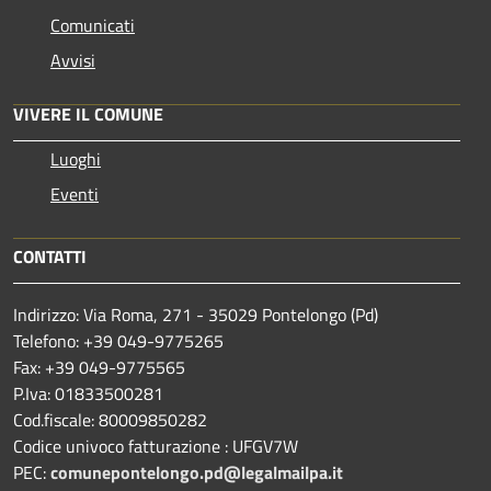
Comunicati
Avvisi
VIVERE IL COMUNE
Luoghi
Eventi
CONTATTI
Indirizzo: Via Roma, 271 - 35029 Pontelongo (Pd)
Telefono: +39 049-9775265
Fax: +39 049-9775565
P.Iva: 01833500281
Cod.fiscale: 80009850282
Codice univoco fatturazione : UFGV7W
PEC:
comunepontelongo.pd@legalmailpa.it