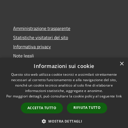
Amministrazione trasparente
Statistiche visitatori del sito
Informativa privacy
Note legali
×
Dichiarazione di accessibilità
Informazioni sui cookie
Questo sito web utilizza cookie tecnici e assimilati strettamente
necessari al corretto funzionamento e alla navigazione del sito,
nonché un cookie tecnico analitico al solo fine di elaborare
informazioni statistiche, aggregate e anonime.
RSS
Copyright © 2026 • Comune di
Per maggiori dettagli, può consultare la cookie policy al seguente
link
Accessibilità
Pontelongo • Powered by
Privacy
Municipium
Accesso
•
RIFIUTA TUTTO
ACCETTA TUTTO
Cookie
redazione
Mappa del sito
MOSTRA DETTAGLI