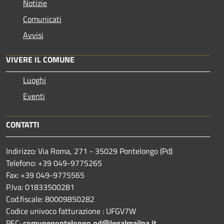
Notizie
Comunicati
Avvisi
VIVERE IL COMUNE
Luoghi
Eventi
CONTATTI
Indirizzo: Via Roma, 271 - 35029 Pontelongo (Pd)
Telefono: +39 049-9775265
Fax: +39 049-9775565
P.Iva: 01833500281
Cod.fiscale: 80009850282
Codice univoco fatturazione : UFGV7W
PEC:
comunepontelongo.pd@legalmailpa.it