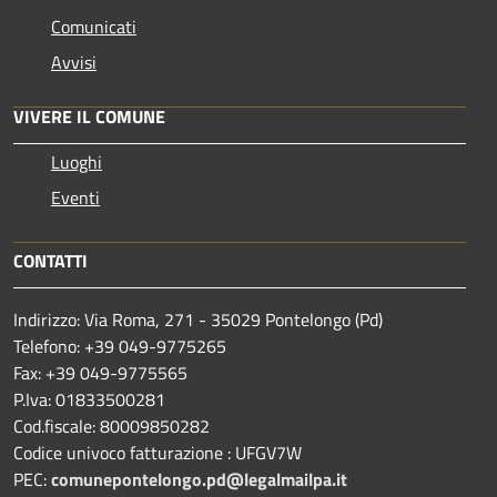
Comunicati
Avvisi
VIVERE IL COMUNE
Luoghi
Eventi
CONTATTI
Indirizzo: Via Roma, 271 - 35029 Pontelongo (Pd)
Telefono: +39 049-9775265
Fax: +39 049-9775565
P.Iva: 01833500281
Cod.fiscale: 80009850282
Codice univoco fatturazione : UFGV7W
PEC:
comunepontelongo.pd@legalmailpa.it