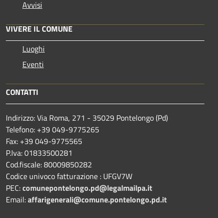
Avvisi
VIVERE IL COMUNE
Luoghi
Eventi
CONTATTI
Indirizzo: Via Roma, 271 - 35029 Pontelongo (Pd)
Telefono: +39 049-9775265
Fax: +39 049-9775565
P.Iva: 01833500281
Cod.fiscale: 80009850282
Codice univoco fatturazione : UFGV7W
PEC:
comunepontelongo.pd@legalmailpa.it
Email:
affarigenerali@comune.pontelongo.pd.it