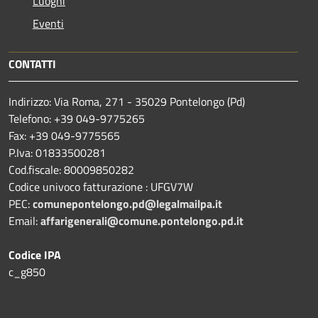
Luoghi
Eventi
CONTATTI
Indirizzo: Via Roma, 271 - 35029 Pontelongo (Pd)
Telefono: +39 049-9775265
Fax: +39 049-9775565
P.Iva: 01833500281
Cod.fiscale: 80009850282
Codice univoco fatturazione : UFGV7W
PEC:
comunepontelongo.pd@legalmailpa.it
Email:
affarigenerali@comune.pontelongo.pd.it
Codice IPA
c_g850