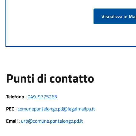
Visualizza in M
Punti di contatto
Telefono
:
049-9775265
PEC
:
comunepontelongo.pd@legalmailpa.it
Email
:
urp@comune.pontelongo.pd.it