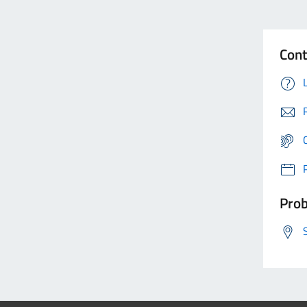
Cont
Prob