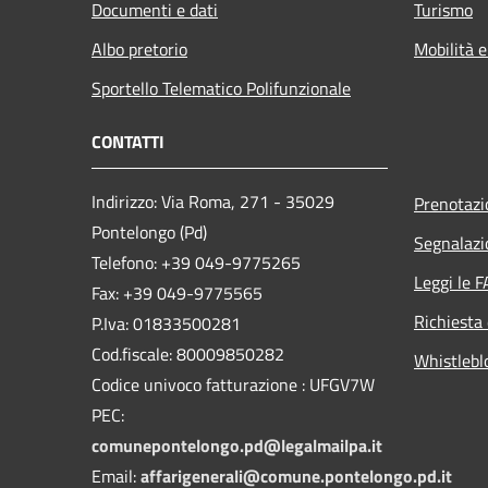
Documenti e dati
Turismo
Albo pretorio
Mobilità e
Sportello Telematico Polifunzionale
CONTATTI
Indirizzo: Via Roma, 271 - 35029
Prenotaz
Pontelongo (Pd)
Segnalazi
Telefono: +39 049-9775265
Leggi le 
Fax: +39 049-9775565
Richiesta 
P.Iva: 01833500281
Cod.fiscale: 80009850282
Whistlebl
Codice univoco fatturazione : UFGV7W
PEC:
comunepontelongo.pd@legalmailpa.it
Email:
affarigenerali@comune.pontelongo.pd.it