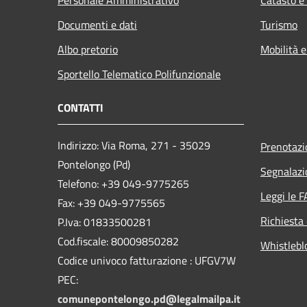
Documenti e dati
Turismo
Albo pretorio
Mobilità e
Sportello Telematico Polifunzionale
CONTATTI
Indirizzo: Via Roma, 271 - 35029
Prenotaz
Pontelongo (Pd)
Segnalazi
Telefono: +39 049-9775265
Leggi le 
Fax: +39 049-9775565
Richiesta 
P.Iva: 01833500281
Cod.fiscale: 80009850282
Whistlebl
Codice univoco fatturazione : UFGV7W
PEC:
comunepontelongo.pd@legalmailpa.it