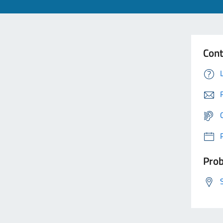
Cont
Prob