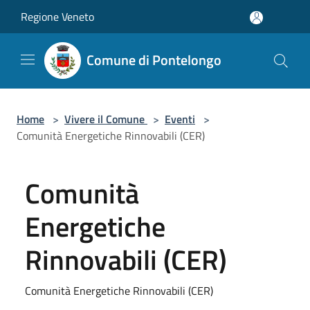
Salta al contenuto principale
Regione Veneto
Comune di Pontelongo
Home
>
Vivere il Comune
>
Eventi
>
Comunità Energetiche Rinnovabili (CER)
Comunità
Energetiche
Rinnovabili (CER)
Comunità Energetiche Rinnovabili (CER)