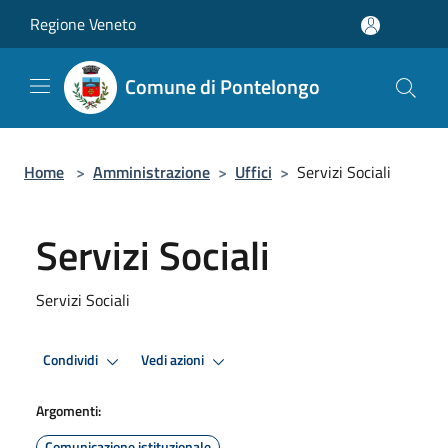
Salta al contenuto principale
Regione Veneto
Comune di Pontelongo
Home
>
Amministrazione
>
Uffici
>
Servizi Sociali
Servizi Sociali
Servizi Sociali
Condividi
Vedi azioni
Argomenti:
Comunicazione istituzionale