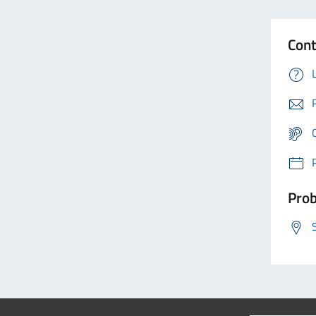
Cont
Prob