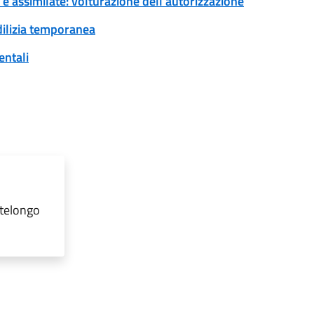
 e assimilate: volturazione dell'autorizzazione
edilizia temporanea
entali
ntelongo