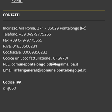
Eventi
CONTATTI
Indirizzo: Via Roma, 271 - 35029 Pontelongo (Pd)
Telefono: +39 049-9775265
Fax: +39 049-9775565
P.Iva: 01833500281
Cod.fiscale: 80009850282
Codice univoco fatturazione : UFGV7W
PEC:
comunepontelongo.pd@legalmailpa.it
Email:
affarigenerali@comune.pontelongo.pd.it
Codice IPA
c_g850