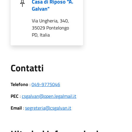
Casa di Riposo "A.
Galvan"
Via Ungheria, 340,
35029 Pontelongo
PD, Italia
Utili
Contatti
Telefono
:
049-9775046
PEC
:
csgalvan@open.legalmail.it
Email
:
segreteria@csgalvan.it