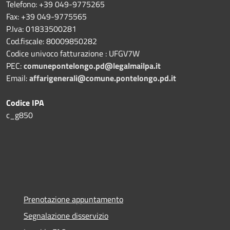
Telefono: +39 049-9775265
Fax: +39 049-9775565
P.Iva: 01833500281
Cod.fiscale: 80009850282
Codice univoco fatturazione : UFGV7W
PEC:
comunepontelongo.pd@legalmailpa.it
Email:
affarigenerali@comune.pontelongo.pd.it
Codice IPA
c_g850
Prenotazione appuntamento
Segnalazione disservizio