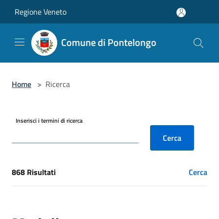
Salta al contenuto principale
Regione Veneto
Comune di Pontelongo
Home
>
Ricerca
Inserisci i termini di ricerca
Cerca
868 Risultati
Cerca
[results] Risultati