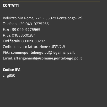
CONTATTI
Indirizzo: Via Roma, 271 - 35029 Pontelongo (Pd)
Telefono: +39 049-9775265
Fax: +39 049-9775565
P.Iva: 01833500281
Cod.fiscale: 80009850282
Codice univoco fatturazione : UFGV7W
PEC:
comunepontelongo.pd@legalmailpa.it
Email:
affarigenerali@comune.pontelongo.pd.it
Codice IPA
c_g850