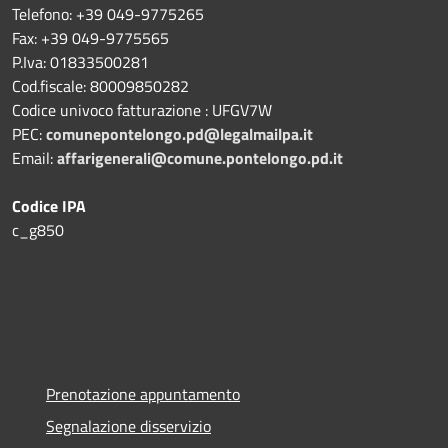
Telefono: +39 049-9775265
Fax: +39 049-9775565
P.Iva: 01833500281
Cod.fiscale: 80009850282
Codice univoco fatturazione : UFGV7W
PEC:
comunepontelongo.pd@legalmailpa.it
Email:
affarigenerali@comune.pontelongo.pd.it
Codice IPA
c_g850
Prenotazione appuntamento
Segnalazione disservizio