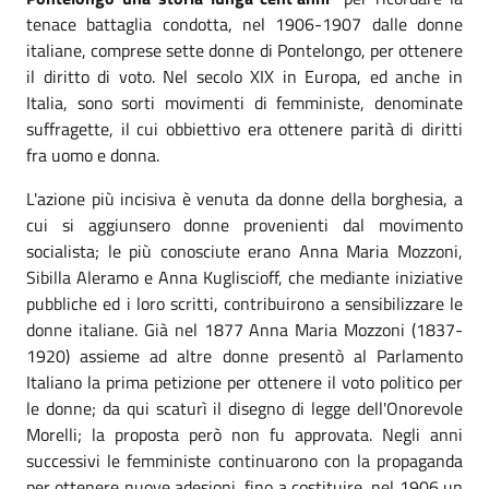
tenace battaglia condotta, nel 1906-1907 dalle donne
italiane, comprese sette donne di Pontelongo, per ottenere
il diritto di voto. Nel secolo XIX in Europa, ed anche in
Italia, sono sorti movimenti di femministe, denominate
suffragette, il cui obbiettivo era ottenere parità di diritti
fra uomo e donna.
L'azione più incisiva è venuta da donne della borghesia, a
cui si aggiunsero donne provenienti dal movimento
socialista; le più conosciute erano Anna Maria Mozzoni,
Sibilla Aleramo e Anna Kugliscioff, che mediante iniziative
pubbliche ed i loro scritti, contribuirono a sensibilizzare le
donne italiane. Già nel 1877 Anna Maria Mozzoni (1837-
1920) assieme ad altre donne presentò al Parlamento
Italiano la prima petizione per ottenere il voto politico per
le donne; da qui scaturì il disegno di legge dell'Onorevole
Morelli; la proposta però non fu approvata. Negli anni
successivi le femministe continuarono con la propaganda
per ottenere nuove adesioni, fino a costituire, nel 1906 un