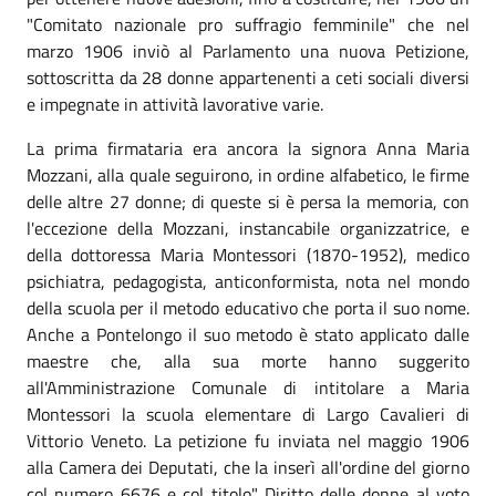
"Comitato nazionale pro suffragio femminile" che nel
marzo 1906 inviò al Parlamento una nuova Petizione,
sottoscritta da 28 donne appartenenti a ceti sociali diversi
e impegnate in attività lavorative varie.
La prima firmataria era ancora la signora Anna Maria
Mozzani, alla quale seguirono, in ordine alfabetico, le firme
delle altre 27 donne; di queste si è persa la memoria, con
l'eccezione della Mozzani, instancabile organizzatrice, e
della dottoressa Maria Montessori (1870-1952), medico
psichiatra, pedagogista, anticonformista, nota nel mondo
della scuola per il metodo educativo che porta il suo nome.
Anche a Pontelongo il suo metodo è stato applicato dalle
maestre che, alla sua morte hanno suggerito
all'Amministrazione Comunale di intitolare a Maria
Montessori la scuola elementare di Largo Cavalieri di
Vittorio Veneto. La petizione fu inviata nel maggio 1906
alla Camera dei Deputati, che la inserì all'ordine del giorno
col numero 6676 e col titolo" Diritto delle donne al voto