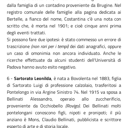
dalla famiglia di un contadino proveniente da Brugine. Nel
registro comunale delle famiglie alla pagina dedicata ai
Bertelle, a fianco del nome, Costantina c'è una nota con
scritto che, è morta nel 1901; e cioè cinque anni prima
degli eventi trattati.
Si possono fare due ipotesi: è stato commesso un errore di
trascrizione
(non rari per i tempi)
dei dati anagrafici, oppure
un caso di omonimia non ancora individuato. Anche le
ricerche effettuate da alcuni studenti dell'Università di
Padova hanno avuto esito negativo.
6 -
Sartorato Leonilda
, è nata a Bovolenta nel 1883, figlia
di Sartorato Luigi di professione calzolaio, trasferitosi a
Pontelongo in via Argine Sinistro 74. Nel 1915 va sposa a
Bellinati Alessandro, operaio allo zuccherificio,
proveniente da Occhiobello
(Rovigo)
. Dei Bellinati molti
pontelongani conoscono figli, nipoti e pronipoti; il più
anziano è Mons, Claudio Bellinati, pubblicista e scrittore
esperto di arte e di storia locale,