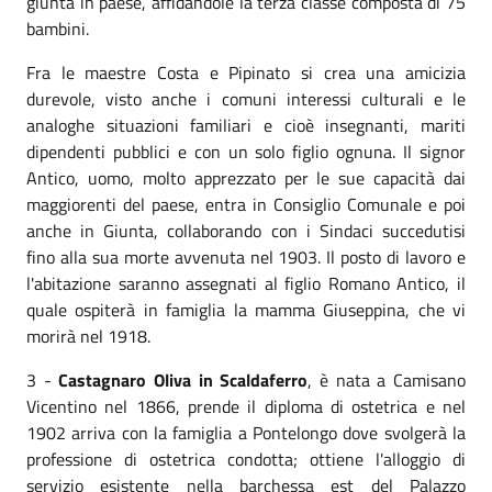
giunta in paese, affidandole la terza classe composta di 75
bambini.
Fra le maestre Costa e Pipinato si crea una amicizia
durevole, visto anche i comuni interessi culturali e le
analoghe situazioni familiari e cioè insegnanti, mariti
dipendenti pubblici e con un solo figlio ognuna. Il signor
Antico, uomo, molto apprezzato per le sue capacità dai
maggiorenti del paese, entra in Consiglio Comunale e poi
anche in Giunta, collaborando con i Sindaci succedutisi
fino alla sua morte avvenuta nel 1903. Il posto di lavoro e
l'abitazione saranno assegnati al figlio Romano Antico, il
quale ospiterà in famiglia la mamma Giuseppina, che vi
morirà nel 1918.
3 -
Castagnaro Oliva in Scaldaferro
, è nata a Camisano
Vicentino nel 1866, prende il diploma di ostetrica e nel
1902 arriva con la famiglia a Pontelongo dove svolgerà la
professione di ostetrica condotta; ottiene l'alloggio di
servizio esistente nella barchessa est del Palazzo