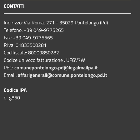
CONTATTI
Indirizzo: Via Roma, 271 - 35029 Pontelongo (Pd)
Telefono: +39 049-9775265
Fax: +39 049-9775565
P.Iva: 01833500281
Cod.fiscale: 80009850282
Codice univoco fatturazione : UFGV7W
PEC:
comunepontelongo.pd@legalmailpa.it
Email:
affarigenerali@comune.pontelongo.pd.it
Codice IPA
c_g850