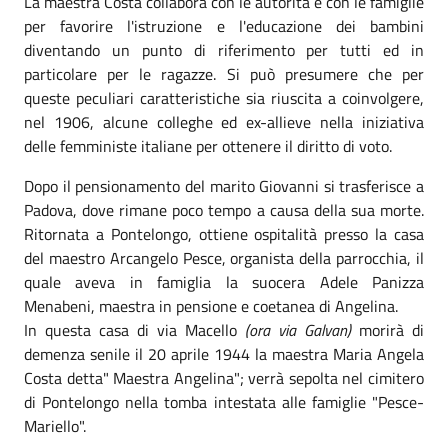
La maestra Costa collabora con le autorità e con le famiglie
per favorire l'istruzione e l'educazione dei bambini
diventando un punto di riferimento per tutti ed in
particolare per le ragazze. Si può presumere che per
queste peculiari caratteristiche sia riuscita a coinvolgere,
nel 1906, alcune colleghe ed ex-allieve nella iniziativa
delle femministe italiane per ottenere il diritto di voto.
Dopo il pensionamento del marito Giovanni si trasferisce a
Padova, dove rimane poco tempo a causa della sua morte.
Ritornata a Pontelongo, ottiene ospitalità presso la casa
del maestro Arcangelo Pesce, organista della parrocchia, il
quale aveva in famiglia la suocera Adele Panizza
Menabeni, maestra in pensione e coetanea di Angelina.
In questa casa di via Macello
(ora via Galvan)
morirà di
demenza senile il 20 aprile 1944 la maestra Maria Angela
Costa detta" Maestra Angelina"; verrà sepolta nel cimitero
di Pontelongo nella tomba intestata alle famiglie "Pesce-
Mariello".