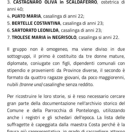
3.
CASTAGNARO OLIVA in SCALDAFERRO
, ostetrica di
anni 40;
4.
PUATO MARIA
, casalinga di anni 22;
5.
BERTELLE COSTANTINA
, casalinga di anni 23;
6.
SARTORATO LEONILDA
, casalinga di anni 23;
7.
TROLESE MARIA in NEGRISOLO
, casalinga si anni 22.
Il gruppo non è omogeneo, ma viene diviso in due
sottogruppi, il primo è costituito da tre donne mature,
diplomate, coniugate con figli, dipendenti comunali con
stipendio e provenienti da Province diverse, il secondo è
formato da quattro ragazze giovani, da poco maggiorenni,
nubili
(tranne una)
casalinghe senza reddito.
Per ricostruire le loro storie, si è reso necessario cercare
gran parte della documentazione nell'archivio storico del
Comune e della Parrocchia di Pontelongo, utilizzando
anche i registri e gli schedari dell'epoca. La lista delle
suffragette è capeggiata dalla maestra Costa perché è la
figura più rappresentativa, in grado di raccogliere attorno