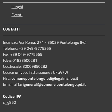
Luoghi
Eventi
CONTATTI
Indirizzo: Via Roma, 271 - 35029 Pontelongo (Pd)
Telefono: +39 049-9775265
Fax: +39 049-9775565
P.Iva: 01833500281
Cod.fiscale: 80009850282
Codice univoco fatturazione : UFGV7W
PEC:
comunepontelongo.pd@legalmailpa.it
Email:
affarigenerali@comune.pontelongo.pd.it
Codice IPA
c_g850