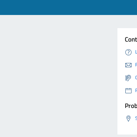
Cont
Prob