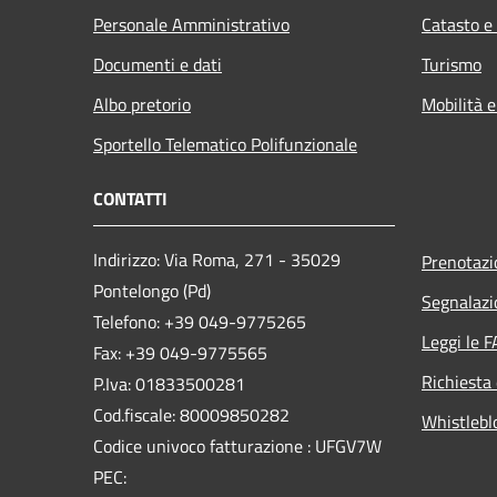
Personale Amministrativo
Catasto e
Documenti e dati
Turismo
Albo pretorio
Mobilità e
Sportello Telematico Polifunzionale
CONTATTI
Indirizzo: Via Roma, 271 - 35029
Prenotaz
Pontelongo (Pd)
Segnalazi
Telefono: +39 049-9775265
Leggi le 
Fax: +39 049-9775565
Richiesta 
P.Iva: 01833500281
Cod.fiscale: 80009850282
Whistlebl
Codice univoco fatturazione : UFGV7W
PEC: