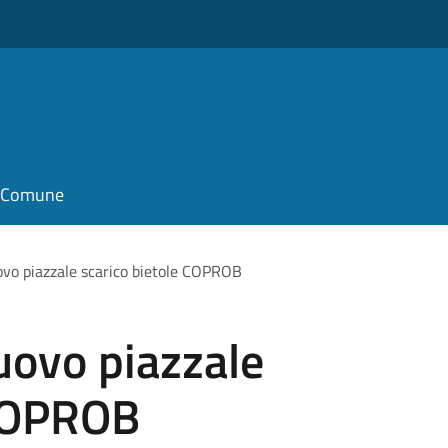
il Comune
vo piazzale scarico bietole COPROB
uovo piazzale
 COPROB