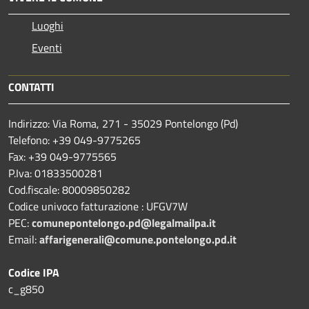
Luoghi
Eventi
CONTATTI
Indirizzo: Via Roma, 271 - 35029 Pontelongo (Pd)
Telefono: +39 049-9775265
Fax: +39 049-9775565
P.Iva: 01833500281
Cod.fiscale: 80009850282
Codice univoco fatturazione : UFGV7W
PEC:
comunepontelongo.pd@legalmailpa.it
Email:
affarigenerali@comune.pontelongo.pd.it
Codice IPA
c_g850