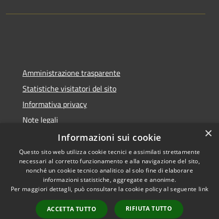
Amministrazione trasparente
Statistiche visitatori del sito
Informativa privacy
Note legali
×
Dichiarazione di accessibilità
Informazioni sui cookie
Questo sito web utilizza cookie tecnici e assimilati strettamente
necessari al corretto funzionamento e alla navigazione del sito,
nonché un cookie tecnico analitico al solo fine di elaborare
informazioni statistiche, aggregate e anonime.
RSS
Copyright © 2026 • Comune di
Per maggiori dettagli, può consultare la cookie policy al seguente
link
Accessibilità
Pontelongo • Powered by
Privacy
Municipium
Accesso
•
RIFIUTA TUTTO
ACCETTA TUTTO